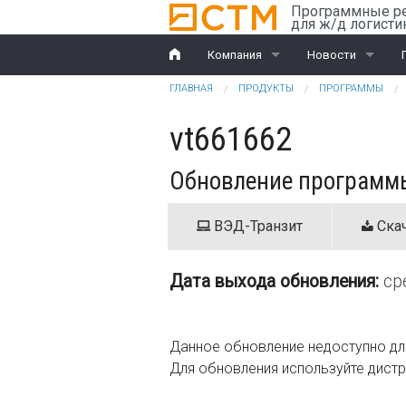
Перейти к основному содержанию
Программные р
для ж/д логисти
Компания
Новости
Вы здесь
ГЛАВНАЯ
ПРОДУКТЫ
ПРОГРАММЫ
История
Компания
vt661662
Награды
Ж/д перевозки
Обновление программы 
Партнеры
ВЭД
Клиенты
ВЭД-Транзит
Скач
Дилеры
Дата выхода обновления:
ср
Обучение
Документы
Данное обновление недоступно дл
Для обновления используйте дист