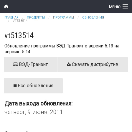
Перейти к основному содержанию
МЕНЮ
Вы здесь
ГЛАВНАЯ
ПРОДУКТЫ
ПРОГРАММЫ
ОБНОВЛЕНИЯ
Компания
VT513514
Новости
vt513514
Обновление программы ВЭД-Транзит с версии 5.13 на
Продукты
версию 5.14
Цены
ВЭД-Транзит
Скачать дистрибутив
Поддержка
Контакты
Все обновления
Дата выхода обновления:
четверг, 9 июня, 2011