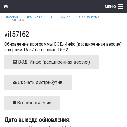
Перейти к основному содержанию
МЕНЮ
Вы здесь
ГЛАВНАЯ
ПРОДУКТЫ
ПРОГРАММЫ
ОБНОВЛЕНИЯ
Компания
VIF57F62
Новости
vif57f62
Обновление программы ВЭД-Инфо (расширенная версия)
Продукты
с версии 15.57 на версию 15.62
Цены
ВЭД-Инфо (расширенная версия)
Поддержка
Контакты
Скачать дистрибутив
Все обновления
Дата выхода обновления: