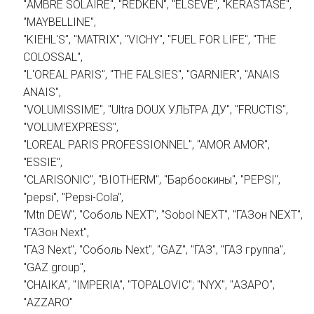
"AMBRE SOLAIRE", "REDKEN", "ELSEVE", "KERASTASE",
"MAYBELLINE",
"KIEHL'S", "MATRIX", "VICHY", "FUEL FOR LIFE", "THE
COLOSSAL",
"L'OREAL PARIS", "THE FALSIES", "GARNIER", "ANAIS
ANAIS",
"VOLUMISSIME", "Ultra DOUX УЛЬТРА ДУ", "FRUCTIS",
"VOLUM'EXPRESS",
"LOREAL PARIS PROFESSIONNEL", "AMOR AMOR",
"ESSIE",
"CLARISONIC", "BIOTHERM", "Барбоскины", "PEPSI",
"pepsi", "Pepsi-Cola",
"Mtn DEW", "Соболь NEXT", "Sobol NEXT", "ГАЗон NEXT",
"ГАЗон Next",
"ГАЗ Next", "Соболь Next", "GAZ", "ГАЗ", "ГАЗ группа",
"GAZ group",
"CHAIKA", "IMPERIA", "TOPALOVIC"; "NYX", "АЗАРО",
"AZZARO"