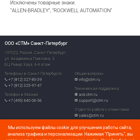
Исключены товарные знаки:
"ALLEN-BRADLEY", "ROCKWELL AUTOMATION"
ООО «СТМ» Санкт-Петербург
197022
,
Россия
,
Санкт-Петербург
,
ул. Академика Павлова, 5,
БЦ Ривер Хауз
,
6-й этаж
Телефоны в Санкт-Петербурге:
Общие вопросы:
+7 (812) 327-85-39
,
info@ctm.ru
+7 (812) 325-97-47
Техническая поддержка:
Телефон в Москве:
ask.ctm.ru
+7 (495) 640-06-56
support@ctm.ru
Отдел по работе с клиентами:
sales@ctm.ru
© ООО «СТМ» 2026
Мы используем файлы cookie для улучшения работы сайта,
Политика обработки персональных данных и реализуемых
анализа трафика и персонализации. Нажимая "Принять", вы
требований к их защите в ООО «СТМ» (PDF)