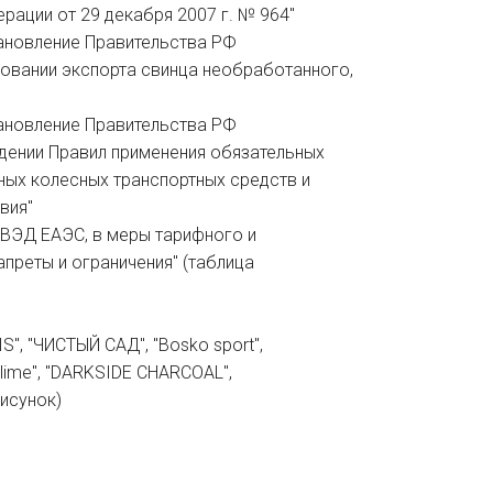
ации от 29 декабря 2007 г. № 964"
тановление Правительства РФ
ровании экспорта свинца необработанного,
тановление Правительства РФ
ждении Правил применения обязательных
ных колесных транспортных средств и
вия"
 ВЭД ЕАЭС, в меры тарифного и
апреты и ограничения" (таблица
S", "ЧИСТЫЙ САД", "Bosko sport",
Sublime", "DARKSIDE CHARCOAL",
рисунок)