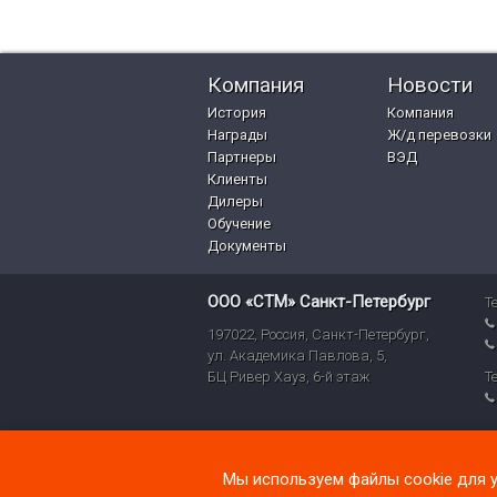
Компания
Новости
История
Компания
Награды
Ж/д перевозки
Партнеры
ВЭД
Клиенты
Дилеры
Обучение
Документы
ООО «СТМ» Санкт-Петербург
Т
197022
,
Россия
,
Санкт-Петербург
,
ул. Академика Павлова, 5,
БЦ Ривер Хауз
,
6-й этаж
Т
Мы используем файлы cookie для у