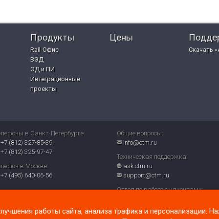
Продукты
Цены
Подде
Rail-Офис
Скачать «
ВЭД
ЭД и ПИ
Интеграционные
проекты
елефоны в Санкт-Петербурге:
Общие вопросы:
+7 (812) 327-85-39
,
info@ctm.ru
+7 (812) 325-97-47
Техническая поддержка:
елефон в Москве:
ask.ctm.ru
+7 (495) 640-06-56
support@ctm.ru
Отдел по работе с клиентами:
sales@ctm.ru
лучшения работы сайта, анализа трафика и персонализации. На
© ООО «СТМ» 2026