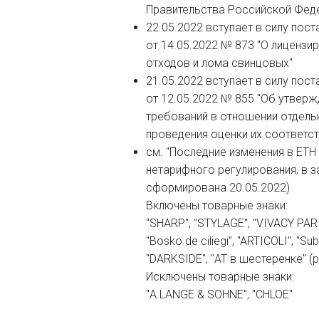
Правительства Российской Федер
22.05.2022 вступает в силу пос
от 14.05.2022 № 873 "О лицензи
отходов и лома свинцовых"
21.05.2022 вступает в силу пос
от 12.05.2022 № 855 "Об утвер
требований в отношении отдель
проведения оценки их соответст
см. "Последние изменения в ЕТН
нетарифного регулирования, в з
сформирована 20.05.2022)
Включены товарные знаки:
"SHARP", "STYLAGE", "VIVACY PARI
"Bosko de ciliegi", "ARTICOLI", "
"DARKSIDE", "АТ в шестеренке" (
Исключены товарные знаки:
"A.LANGE & SOHNE", "CHLOE"