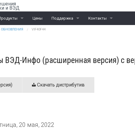
ешения
ки и ВЭД
Продукты
Цены
Поддержка
Контакты
ОБНОВЛЕНИЯ
VIF40F44
Rail-Офис
Скачать «Ассистент»
Санкт-Петербург
ВЭД
Москва
 ВЭД-Инфо (расширенная версия) с вер
ЭД и ПИ
Калининград
Интеграционные проекты
Дилеры
рсия)
Скачать дистрибутив
тница, 20 мая, 2022