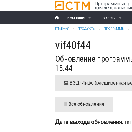
Перейти к основному содержанию
Программные р
для ж/д логисти
Компания
Новости
Вы здесь
ГЛАВНАЯ
ПРОДУКТЫ
ПРОГРАММЫ
История
Компания
vif40f44
Награды
Ж/д перевозки
Обновление программы
Партнеры
ВЭД
15.44
Клиенты
ВЭД-Инфо (расширенная ве
Дилеры
Обучение
Все обновления
Документы
Дата выхода обновления:
пя