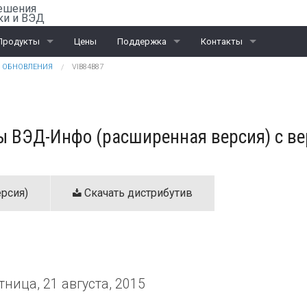
ешения
ки и ВЭД
Продукты
Цены
Поддержка
Контакты
ОБНОВЛЕНИЯ
VIB84B87
Rail-Офис
Скачать «Ассистент»
Санкт-Петербург
ВЭД
Москва
 ВЭД-Инфо (расширенная версия) с вер
ЭД и ПИ
Калининград
Интеграционные проекты
Дилеры
рсия)
Скачать дистрибутив
тница, 21 августа, 2015