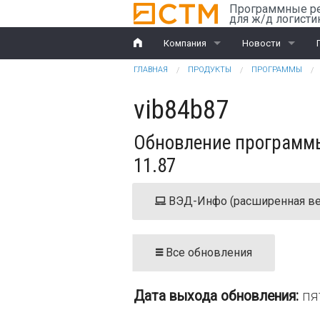
Перейти к основному содержанию
Программные р
для ж/д логисти
Компания
Новости
Вы здесь
ГЛАВНАЯ
ПРОДУКТЫ
ПРОГРАММЫ
История
Компания
vib84b87
Награды
Ж/д перевозки
Обновление программы
Партнеры
ВЭД
11.87
Клиенты
ВЭД-Инфо (расширенная ве
Дилеры
Обучение
Все обновления
Документы
Дата выхода обновления:
пя