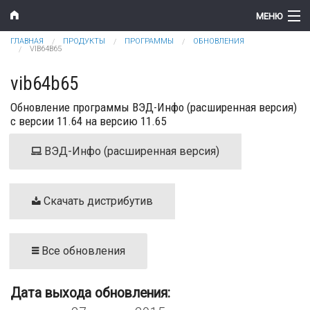
Перейти к основному содержанию
МЕНЮ
Вы здесь
ГЛАВНАЯ
ПРОДУКТЫ
ПРОГРАММЫ
ОБНОВЛЕНИЯ
Компания
VIB64B65
Новости
vib64b65
Обновление программы ВЭД-Инфо (расширенная версия)
Продукты
с версии 11.64 на версию 11.65
Цены
ВЭД-Инфо (расширенная версия)
Поддержка
Контакты
Скачать дистрибутив
Все обновления
Дата выхода обновления: