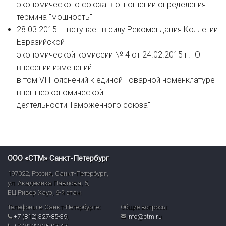
экономического союза в отношении определения
термина "мощность"
28.03.2015 г. вступает в силу Рекомендация Коллегии
Евразийской
экономической комиссии № 4 от 24.02.2015 г. "О
внесении изменений
в том VI Пояснений к единой Товарной номенклатуре
внешнеэкономической
деятельности Таможенного союза"
ООО «СТМ» Санкт-Петербург
197022
,
Россия
,
Санкт-Петербург
,
ул. Академика Павлова, 5,
БЦ Ривер Хауз
,
6-й этаж
Телефоны в Санкт-Петербурге:
Общие вопросы:
+7 (812) 327-85-39
,
info@ctm.ru