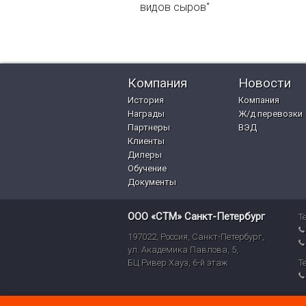
видов сыров"
Компания
Новости
История
Компания
Награды
Ж/д перевозки
Партнеры
ВЭД
Клиенты
Дилеры
Обучение
Документы
ООО «СТМ» Санкт-Петербург
Т
197022
,
Россия
,
Санкт-Петербург
,
ул. Академика Павлова, 5,
БЦ Ривер Хауз
,
6-й этаж
Т