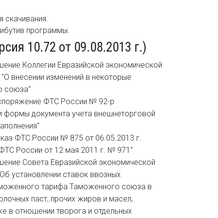
я скачивания.
рибутив программы.
ия 10.72 от 09.08.2013 г.)
Решение Коллегии Евразийской экономической
. "О внесении изменений в некоторые
о союза"
распоряжение ФТС России № 92-р
нии формы документа учета внешнеторговой
заполнения"
риказ ФТС России № 875 от 06.05.2013 г.
ФТС России от 12 мая 2011 г. № 971"
Решение Совета Евразийской экономической
 "Об установлении ставок ввозных
моженного тарифа Таможенного союза в
лочных паст, прочих жиров и масел,
же в отношении творога и отдельных