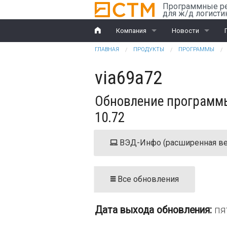
Перейти к основному содержанию
Программные р
для ж/д логисти
Компания
Новости
Вы здесь
ГЛАВНАЯ
ПРОДУКТЫ
ПРОГРАММЫ
История
Компания
via69a72
Награды
Ж/д перевозки
Обновление программы
Партнеры
ВЭД
10.72
Клиенты
ВЭД-Инфо (расширенная ве
Дилеры
Обучение
Все обновления
Документы
Дата выхода обновления:
пя