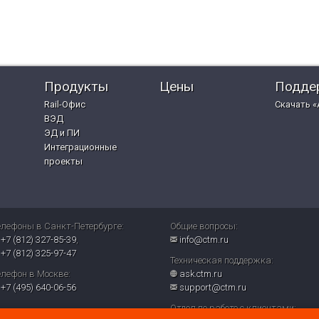
Продукты
Цены
Подде
Rail-Офис
Скачать «
ВЭД
ЭД и ПИ
Интеграционные
проекты
елефоны в Санкт-Петербурге:
Общие вопросы:
+7 (812) 327-85-39
,
info@ctm.ru
+7 (812) 325-97-47
Техническая поддержка:
елефон в Москве:
ask.ctm.ru
+7 (495) 640-06-56
support@ctm.ru
Отдел по работе с клиентами: