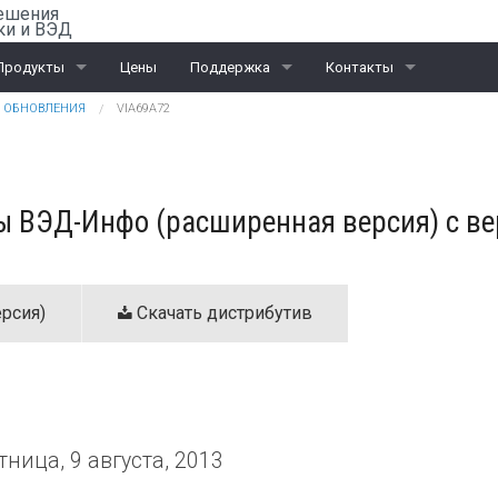
ешения
ки и ВЭД
Продукты
Цены
Поддержка
Контакты
ОБНОВЛЕНИЯ
VIA69A72
Rail-Офис
Скачать «Ассистент»
Санкт-Петербург
ВЭД
Москва
 ВЭД-Инфо (расширенная версия) с вер
ЭД и ПИ
Калининград
Интеграционные проекты
Дилеры
рсия)
Скачать дистрибутив
тница, 9 августа, 2013