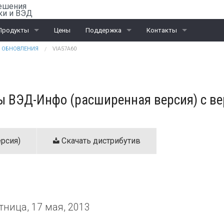
ешения
ки и ВЭД
Продукты
Цены
Поддержка
Контакты
ОБНОВЛЕНИЯ
VIA57A60
Rail-Офис
Скачать «Ассистент»
Санкт-Петербург
ВЭД
Москва
 ВЭД-Инфо (расширенная версия) с вер
ЭД и ПИ
Калининград
Интеграционные проекты
Дилеры
рсия)
Скачать дистрибутив
тница, 17 мая, 2013