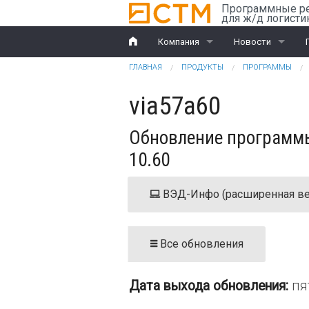
Перейти к основному содержанию
Программные р
для ж/д логисти
Компания
Новости
Вы здесь
ГЛАВНАЯ
ПРОДУКТЫ
ПРОГРАММЫ
История
Компания
via57a60
Награды
Ж/д перевозки
Обновление программы
Партнеры
ВЭД
10.60
Клиенты
ВЭД-Инфо (расширенная ве
Дилеры
Обучение
Все обновления
Документы
Дата выхода обновления:
пя