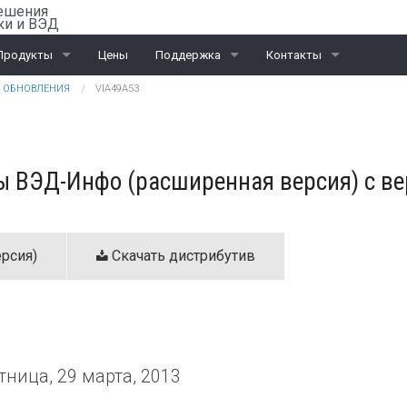
ешения
ки и ВЭД
Продукты
Цены
Поддержка
Контакты
ОБНОВЛЕНИЯ
VIA49A53
Rail-Офис
Скачать «Ассистент»
Санкт-Петербург
ВЭД
Москва
 ВЭД-Инфо (расширенная версия) с вер
ЭД и ПИ
Калининград
Интеграционные проекты
Дилеры
рсия)
Скачать дистрибутив
тница, 29 марта, 2013