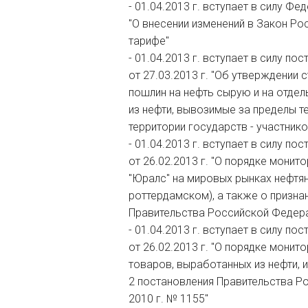
- 01.04.2013 г. вступает в силу Ф
"О внесении изменений в Закон Р
тарифе"
- 01.04.2013 г. вступает в силу п
от 27.03.2013 г. "Об утверждении
пошлин на нефть сырую и на отде
из нефти, вывозимые за пределы 
территории государств - участни
- 01.04.2013 г. вступает в силу п
от 26.02.2013 г. "О порядке монит
"Юралс" на мировых рынках нефтя
роттердамском), а также о призна
Правительства Российской Федерац
- 01.04.2013 г. вступает в силу п
от 26.02.2013 г. "О порядке монит
товаров, выработанных из нефти, и
2 постановления Правительства Р
2010 г. № 1155"