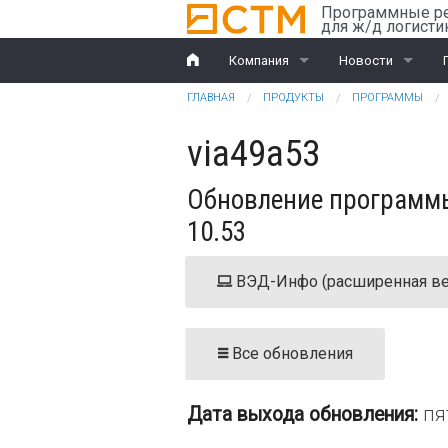
Перейти к основному содержанию
Программные р
для ж/д логисти
Компания
Новости
Вы здесь
ГЛАВНАЯ
ПРОДУКТЫ
ПРОГРАММЫ
История
Компания
via49a53
Награды
Ж/д перевозки
Обновление программы
Партнеры
ВЭД
10.53
Клиенты
ВЭД-Инфо (расширенная ве
Дилеры
Обучение
Все обновления
Документы
Дата выхода обновления:
пя