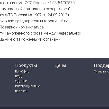
твовать письмо ФТС России № 05-54/07570
ой таможенной пошлины на сахар-сырец"
иказ ФТС России № 1907 от 24.09.2012 г.
принятию предварительных решений по
 Товарной номенклатуре
сти Таможенного союза между Федеральной
емыми ею таможенными органами"
Продукты
Цены
Подде
Rail-Офис
Скачать «
ВЭД
ЭД и ПИ
Интеграционные
проекты