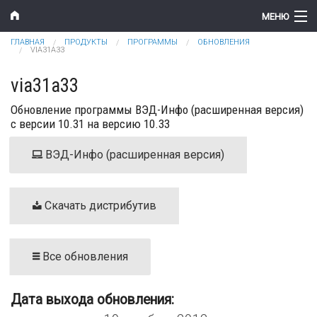
Перейти к основному содержанию
МЕНЮ
Вы здесь
ГЛАВНАЯ
ПРОДУКТЫ
ПРОГРАММЫ
ОБНОВЛЕНИЯ
Компания
VIA31A33
Новости
via31a33
Обновление программы ВЭД-Инфо (расширенная версия)
Продукты
с версии 10.31 на версию 10.33
Цены
ВЭД-Инфо (расширенная версия)
Поддержка
Контакты
Скачать дистрибутив
Все обновления
Дата выхода обновления: