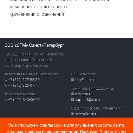
изменения в Положения о
применении ограничений"
ООО «СТМ» Санкт-Петербург
197022
,
Россия
,
Санкт-Петербург
,
ул. Академика Павлова, 5,
БЦ Ривер Хауз
,
6-й этаж
Телефоны в Санкт-Петербурге:
Общие вопросы:
+7 (812) 327-85-39
,
info@ctm.ru
+7 (812) 325-97-47
Техническая поддержка:
Телефон в Москве:
ask.ctm.ru
+7 (495) 640-06-56
support@ctm.ru
Отдел по работе с клиентами:
sales@ctm.ru
© ООО «СТМ» 2026
Мы используем файлы cookie для улучшения работы сайта,
Политика обработки персональных данных и реализуемых
анализа трафика и персонализации. Нажимая "Принять", вы