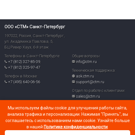
ООО «СТМ» Санкт-Петербург
197022
,
Россия
,
Санкт-Петербург
,
ул. Академика Павлова, 5,
БЦ Ривер Хауз
,
6-й этаж
Телефоны в Санкт-Петербурге:
Общие вопросы:
+7 (812) 327-85-39
,
info@ctm.ru
+7 (812) 325-97-47
Техническая поддержка:
Телефон в Москве:
ask.ctm.ru
+7 (495) 640-06-56
support@ctm.ru
Отдел по работе с клиентами:
sales@ctm.ru
© ООО «СТМ» 2026
Мы используем файлы cookie для улучшения работы сайта,
Политика обработки персональных данных и реализуемых
анализа трафика и персонализации. Нажимая "Принять", вы
требований к их защите в ООО «СТМ» (PDF)
соглашаетесь с использованием нами cookie. Узнайте больше
в нашей
Политике конфиденциальности
.