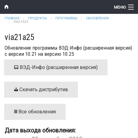
Перейти к основному содержанию
МЕНЮ
Вы здесь
ГЛАВНАЯ
ПРОДУКТЫ
ПРОГРАММЫ
ОБНОВЛЕНИЯ
Компания
VIA21A25
Новости
via21a25
Обновление программы ВЭД-Инфо (расширенная версия)
Продукты
с версии 10.21 на версию 10.25
Цены
ВЭД-Инфо (расширенная версия)
Поддержка
Контакты
Скачать дистрибутив
Все обновления
Дата выхода обновления: