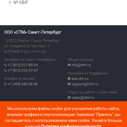
г. № 684"
ООО «СТМ» Санкт-Петербург
197022
,
Россия
,
Санкт-Петербург
,
ул. Академика Павлова, 5,
БЦ Ривер Хауз
,
6-й этаж
Телефоны в Санкт-Петербурге:
Общие вопросы:
+7 (812) 327-85-39
,
info@ctm.ru
+7 (812) 325-97-47
Техническая поддержка:
Телефон в Москве:
ask.ctm.ru
+7 (495) 640-06-56
support@ctm.ru
Отдел по работе с клиентами:
sales@ctm.ru
© ООО «СТМ» 2026
Мы используем файлы cookie для улучшения работы сайта,
Политика обработки персональных данных и реализуемых
анализа трафика и персонализации. Нажимая "Принять", вы
требований к их защите в ООО «СТМ» (PDF)
соглашаетесь с использованием нами cookie. Узнайте больше
в нашей
Политике конфиденциальности
.