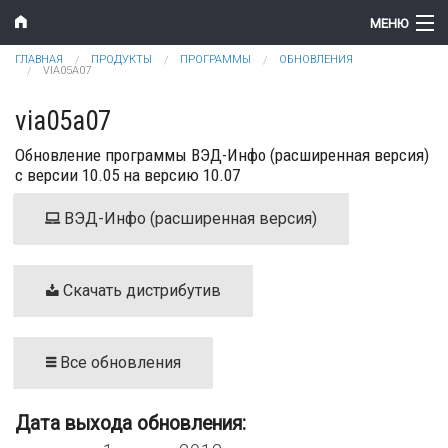
Перейти к основному содержанию
МЕНЮ
Вы здесь
ГЛАВНАЯ
ПРОДУКТЫ
ПРОГРАММЫ
ОБНОВЛЕНИЯ
Компания
VIA05A07
Новости
via05a07
Обновление программы ВЭД-Инфо (расширенная версия)
Продукты
с версии 10.05 на версию 10.07
Цены
ВЭД-Инфо (расширенная версия)
Поддержка
Контакты
Скачать дистрибутив
Все обновления
Дата выхода обновления: