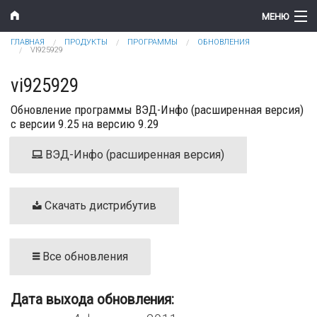
Перейти к основному содержанию
МЕНЮ
Вы здесь
ГЛАВНАЯ
ПРОДУКТЫ
ПРОГРАММЫ
ОБНОВЛЕНИЯ
Компания
VI925929
Новости
vi925929
Обновление программы ВЭД-Инфо (расширенная версия)
Продукты
с версии 9.25 на версию 9.29
Цены
ВЭД-Инфо (расширенная версия)
Поддержка
Контакты
Скачать дистрибутив
Все обновления
Дата выхода обновления: