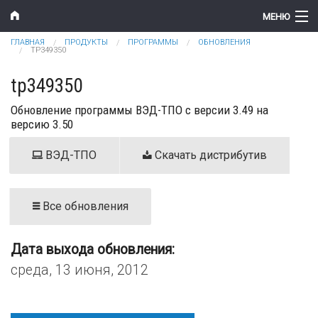
Перейти к основному содержанию
МЕНЮ
Вы здесь
ГЛАВНАЯ
ПРОДУКТЫ
ПРОГРАММЫ
ОБНОВЛЕНИЯ
Компания
TP349350
Новости
tp349350
Обновление программы ВЭД-ТПО с версии 3.49 на
Продукты
версию 3.50
Цены
ВЭД-ТПО
Скачать дистрибутив
Поддержка
Контакты
Все обновления
Дата выхода обновления:
среда, 13 июня, 2012