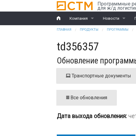
Перейти к основному содержанию
Программные р
для ж/д логисти
Компания
Новости
Вы здесь
ГЛАВНАЯ
ПРОДУКТЫ
ПРОГРАММЫ
История
Компания
td356357
Награды
Ж/д перевозки
Обновление программы
Партнеры
ВЭД
Клиенты
Транспортные документы
Дилеры
Все обновления
Обучение
Документы
Дата выхода обновления:
че