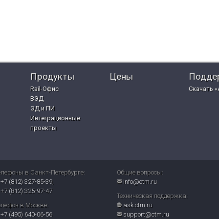
Продукты
Цены
Подде
Rail-Офис
Скачать «
ВЭД
ЭД и ПИ
Интеграционные
проекты
елефоны в Санкт-Петербурге:
Общие вопросы:
+7 (812) 327-85-39
,
info@ctm.ru
+7 (812) 325-97-47
Техническая поддержка:
елефон в Москве:
ask.ctm.ru
+7 (495) 640-06-56
support@ctm.ru