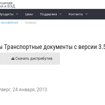
ешения
ки и ВЭД
Продукты
Цены
Поддержка
Контакты
ОБНОВЛЕНИЯ
TD356357
Rail-Офис
Скачать «Ассистент»
Санкт-Петербург
ВЭД
Москва
 Транспортные документы с версии 3.5
ЭД и ПИ
Калининград
Интеграционные проекты
Дилеры
Скачать дистрибутив
тверг, 24 января, 2013