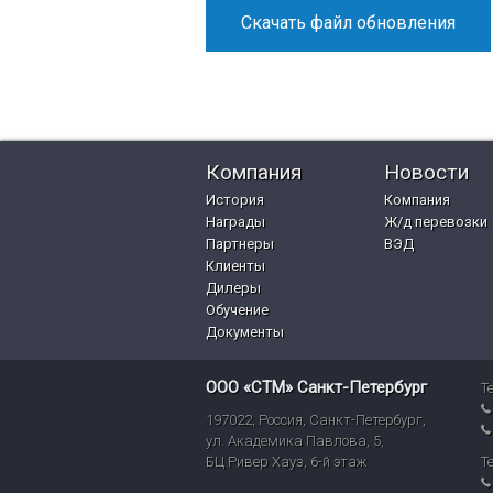
Скачать файл обновления
Компания
Новости
История
Компания
Награды
Ж/д перевозки
Партнеры
ВЭД
Клиенты
Дилеры
Обучение
Документы
ООО «СТМ» Санкт-Петербург
Т
197022
,
Россия
,
Санкт-Петербург
,
ул. Академика Павлова, 5,
БЦ Ривер Хауз
,
6-й этаж
Т