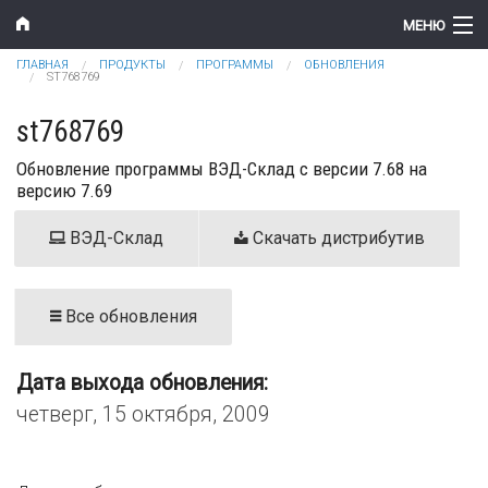
Перейти к основному содержанию
МЕНЮ
Вы здесь
ГЛАВНАЯ
ПРОДУКТЫ
ПРОГРАММЫ
ОБНОВЛЕНИЯ
Компания
ST768769
Новости
st768769
Обновление программы ВЭД-Склад с версии 7.68 на
Продукты
версию 7.69
Цены
ВЭД-Склад
Скачать дистрибутив
Поддержка
Контакты
Все обновления
Дата выхода обновления:
четверг, 15 октября, 2009