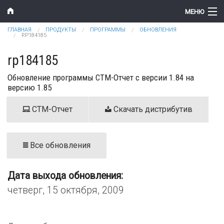
Перейти к основному содержанию
МЕНЮ
Вы здесь
ГЛАВНАЯ
ПРОДУКТЫ
ПРОГРАММЫ
ОБНОВЛЕНИЯ
Компания
RP184185
Новости
rp184185
Обновление программы СТМ-Отчет с версии 1.84 на
Продукты
версию 1.85
Цены
СТМ-Отчет
Скачать дистрибутив
Поддержка
Контакты
Все обновления
Дата выхода обновления:
четверг, 15 октября, 2009