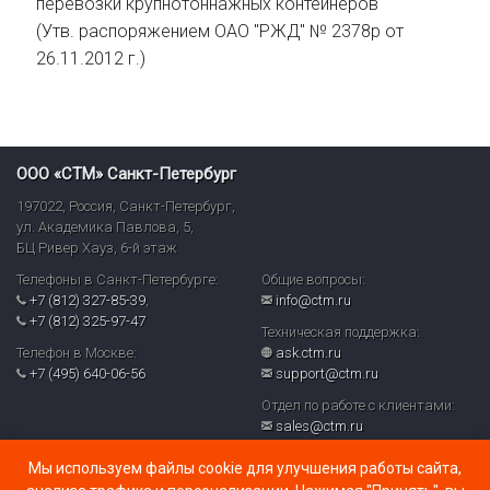
перевозки крупнотоннажных контейнеров
(Утв. распоряжением ОАО "РЖД" № 2378р от
26.11.2012 г.)
ООО «СТМ» Санкт-Петербург
197022
,
Россия
,
Санкт-Петербург
,
ул. Академика Павлова, 5,
БЦ Ривер Хауз
,
6-й этаж
Телефоны в Санкт-Петербурге:
Общие вопросы:
+7 (812) 327-85-39
,
info@ctm.ru
+7 (812) 325-97-47
Техническая поддержка:
Телефон в Москве:
ask.ctm.ru
+7 (495) 640-06-56
support@ctm.ru
Отдел по работе с клиентами:
sales@ctm.ru
© ООО «СТМ» 2026
Мы используем файлы cookie для улучшения работы сайта,
Политика обработки персональных данных и реализуемых