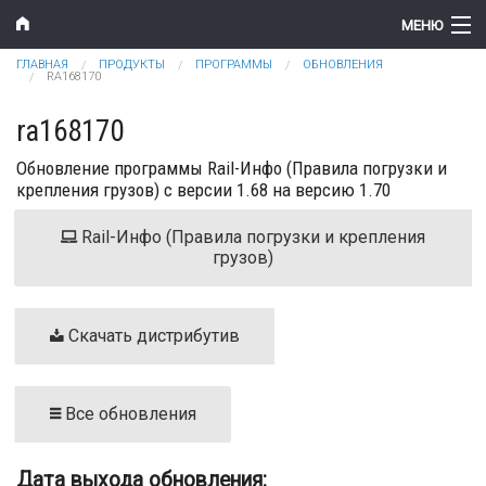
Перейти к основному содержанию
МЕНЮ
Вы здесь
ГЛАВНАЯ
ПРОДУКТЫ
ПРОГРАММЫ
ОБНОВЛЕНИЯ
Компания
RA168170
Новости
ra168170
Обновление программы Rail-Инфо (Правила погрузки и
Продукты
крепления грузов) с версии 1.68 на версию 1.70
Цены
Rail-Инфо (Правила погрузки и крепления
грузов)
Поддержка
Контакты
Скачать дистрибутив
Все обновления
Дата выхода обновления: