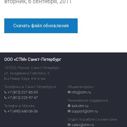
вторник, 6 сентября, 2011
Скачать файл обновления
ООО «СТМ» Санкт-Петербург
197022
,
Россия
,
Санкт-Петербург
,
ул. Академика Павлова, 5,
БЦ Ривер Хауз
,
6-й этаж
Телефоны в Санкт-Петербурге:
Общие вопросы:
+7 (812) 327-85-39
,
info@ctm.ru
+7 (812) 325-97-47
Техническая поддержка:
Телефон в Москве:
ask.ctm.ru
+7 (495) 640-06-56
support@ctm.ru
Отдел по работе с клиентами:
sales@ctm.ru