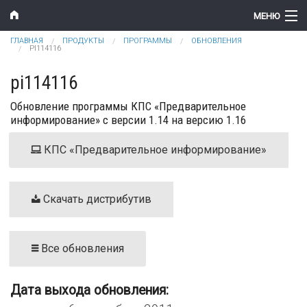
Перейти к основному содержанию
МЕНЮ
Вы здесь
ГЛАВНАЯ
ПРОДУКТЫ
ПРОГРАММЫ
ОБНОВЛЕНИЯ
Компания
PI114116
Новости
pi114116
Обновление программы КПС «Предварительное
Продукты
информирование» с версии 1.14 на версию 1.16
Цены
КПС «Предварительное информирование»
Поддержка
Контакты
Скачать дистрибутив
Все обновления
Дата выхода обновления: