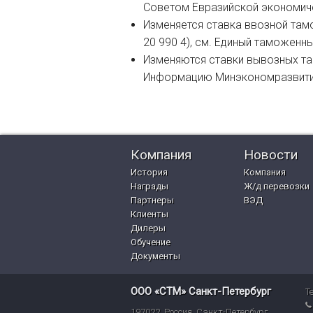
Советом Евразийской экономиче
Изменяется ставка ввозной там
20 990 4), см. Единый таможенн
Изменяются ставки вывозных та
Информацию Минэкономразвития
Компания
Новости
История
Компания
Награды
Ж/д перевозки
Партнеры
ВЭД
Клиенты
Дилеры
Обучение
Документы
ООО «СТМ» Санкт-Петербург
Т
197022
,
Россия
,
Санкт-Петербург
,