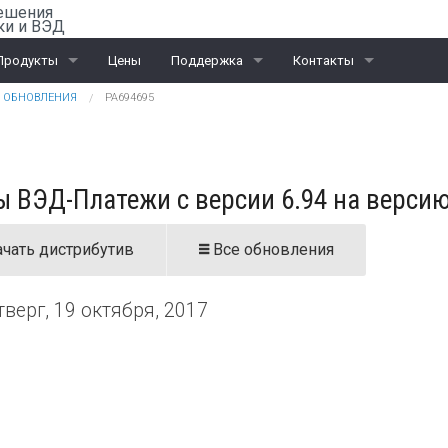
ешения
ки и ВЭД
Продукты
Цены
Поддержка
Контакты
ОБНОВЛЕНИЯ
PA694695
Rail-Офис
Скачать «Ассистент»
Санкт-Петербург
ВЭД
Москва
 ВЭД-Платежи с версии 6.94 на версию
ЭД и ПИ
Калининград
Интеграционные проекты
Дилеры
чать дистрибутив
Все обновления
тверг, 19 октября, 2017