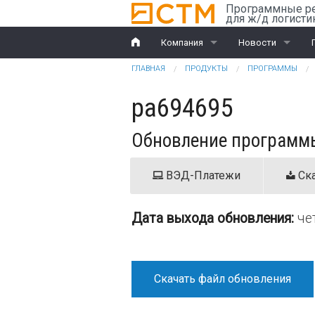
Перейти к основному содержанию
Программные р
для ж/д логисти
Компания
Новости
Вы здесь
ГЛАВНАЯ
ПРОДУКТЫ
ПРОГРАММЫ
История
Компания
pa694695
Награды
Ж/д перевозки
Обновление программы
Партнеры
ВЭД
Клиенты
ВЭД-Платежи
Ска
Дилеры
Дата выхода обновления:
че
Обучение
Документы
Скачать файл обновления