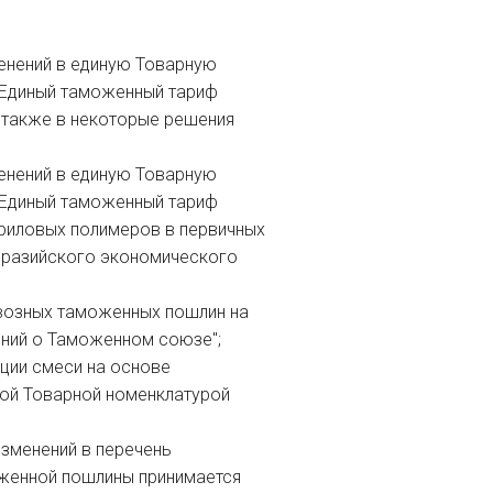
енений в единую Товарную
 Единый таможенный тариф
 также в некоторые решения
енений в единую Товарную
 Единый таможенный тариф
риловых полимеров в первичных
вразийского экономического
ывозных таможенных пошлин на
ений о Таможенном союзе";
ции смеси на основе
ной Товарной номенклатурой
изменений в перечень
оженной пошлины принимается