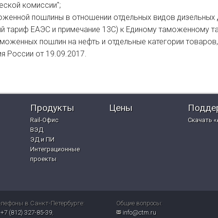
ской комиссии";
оженной пошлины в отношении отдельных видов дизельных 
ый тариф ЕАЭС и примечание 13С) к Единому таможенному т
моженных пошлин на нефть и отдельные категории товаров, 
 России от 19.09.2017.
Продукты
Цены
Подде
Rail-Офис
Скачать «
ВЭД
ЭД и ПИ
Интеграционные
проекты
елефоны в Санкт-Петербурге:
Общие вопросы:
+7 (812) 327-85-39
,
info@ctm.ru