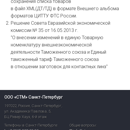
сохранения списка товаров
в файл XML(ДТ/ТД) в формате Внешнего альбома
форматов ЦИТТУ ФТС России.
Решение Совета Евразийской экономической
комиссии № 35 от 16.05.2013 г.
"О внесении изменений в единую Товарную
номенклатуру внешнеэкономической
деятельности Таможенного союза и Единый
таможенный тариф Таможенного союза
в отношении заготовок для контактных линз"
ООО «СТМ» Санкт-Петербург
197022
,
Россия
,
Санкт-Петербург
,
ул. Академика Павлова, 5,
БЦ Ривер Хауз
,
6-й этаж
Телефоны в Санкт-Петербурге:
Общие вопросы: