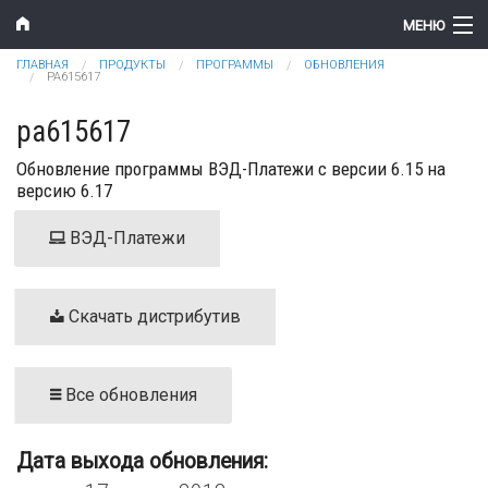
Перейти к основному содержанию
МЕНЮ
Вы здесь
ГЛАВНАЯ
ПРОДУКТЫ
ПРОГРАММЫ
ОБНОВЛЕНИЯ
Компания
PA615617
Новости
pa615617
Обновление программы ВЭД-Платежи с версии 6.15 на
Продукты
версию 6.17
Цены
ВЭД-Платежи
Поддержка
Контакты
Скачать дистрибутив
Все обновления
Дата выхода обновления: