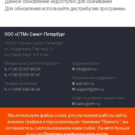
Данное обновление недоступно для скачивания.
Для обновления используйте дистрибутив программы.
ООО «СТМ» Санкт-Петербург
197022
,
Россия
,
Санкт-Петербург
,
ул. Академика Павлова, 5,
БЦ Ривер Хауз
,
6-й этаж
Телефоны в Санкт-Петербурге:
Общие вопросы:
+7 (812) 327-85-39
,
info@ctm.ru
+7 (812) 325-97-47
Техническая поддержка:
Телефон в Москве:
ask.ctm.ru
+7 (495) 640-06-56
support@ctm.ru
Отдел по работе с клиентами:
sales@ctm.ru
© ООО «СТМ» 2026
Мы используем файлы cookie для улучшения работы сайта,
Политика обработки персональных данных и реализуемых
анализа трафика и персонализации. Нажимая "Принять", вы
требований к их защите в ООО «СТМ» (PDF)
соглашаетесь с использованием нами cookie. Узнайте больше
в нашей
Политике конфиденциальности
.