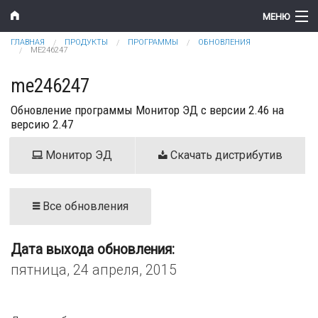
Перейти к основному содержанию
МЕНЮ
Вы здесь
ГЛАВНАЯ
ПРОДУКТЫ
ПРОГРАММЫ
ОБНОВЛЕНИЯ
Компания
ME246247
Новости
me246247
Обновление программы Монитор ЭД с версии 2.46 на
Продукты
версию 2.47
Цены
Монитор ЭД
Скачать дистрибутив
Поддержка
Контакты
Все обновления
Дата выхода обновления:
пятница, 24 апреля, 2015