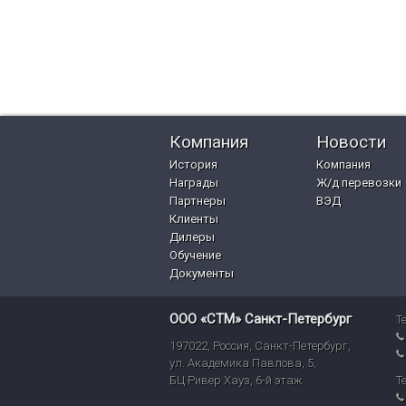
Компания
Новости
История
Компания
Награды
Ж/д перевозки
Партнеры
ВЭД
Клиенты
Дилеры
Обучение
Документы
ООО «СТМ» Санкт-Петербург
Т
197022
,
Россия
,
Санкт-Петербург
,
ул. Академика Павлова, 5,
БЦ Ривер Хауз
,
6-й этаж
Т