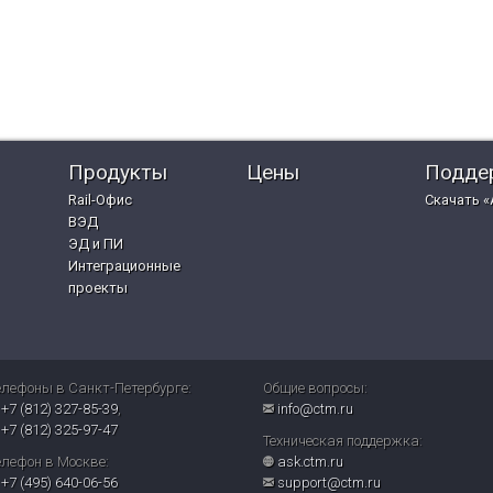
Продукты
Цены
Подде
Rail-Офис
Скачать «
ВЭД
ЭД и ПИ
Интеграционные
проекты
елефоны в Санкт-Петербурге:
Общие вопросы:
+7 (812) 327-85-39
,
info@ctm.ru
+7 (812) 325-97-47
Техническая поддержка:
елефон в Москве:
ask.ctm.ru
+7 (495) 640-06-56
support@ctm.ru