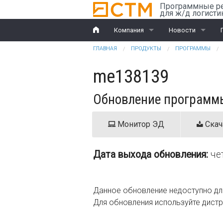
Перейти к основному содержанию
Программные р
для ж/д логисти
Компания
Новости
Вы здесь
ГЛАВНАЯ
ПРОДУКТЫ
ПРОГРАММЫ
История
Компания
me138139
Награды
Ж/д перевозки
Обновление программы
Партнеры
ВЭД
Клиенты
Монитор ЭД
Скач
Дилеры
Дата выхода обновления:
че
Обучение
Документы
Данное обновление недоступно дл
Для обновления используйте дист