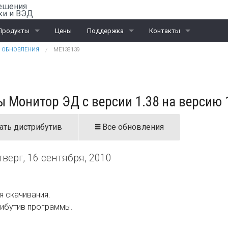
ешения
ки и ВЭД
Продукты
Цены
Поддержка
Контакты
ОБНОВЛЕНИЯ
ME138139
Rail-Офис
Скачать «Ассистент»
Санкт-Петербург
ВЭД
Москва
 Монитор ЭД с версии 1.38 на версию 
ЭД и ПИ
Калининград
Интеграционные проекты
Дилеры
ать дистрибутив
Все обновления
тверг, 16 сентября, 2010
я скачивания.
рибутив программы.