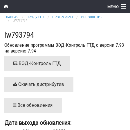
Перейти к основному содержанию
МЕНЮ
Вы здесь
ГЛАВНАЯ
ПРОДУКТЫ
ПРОГРАММЫ
ОБНОВЛЕНИЯ
Компания
LW793794
Новости
lw793794
Обновление программы ВЭД-Контроль ГТД с версии 7.93
Продукты
на версию 7.94
Цены
ВЭД-Контроль ГТД
Поддержка
Контакты
Скачать дистрибутив
Все обновления
Дата выхода обновления: