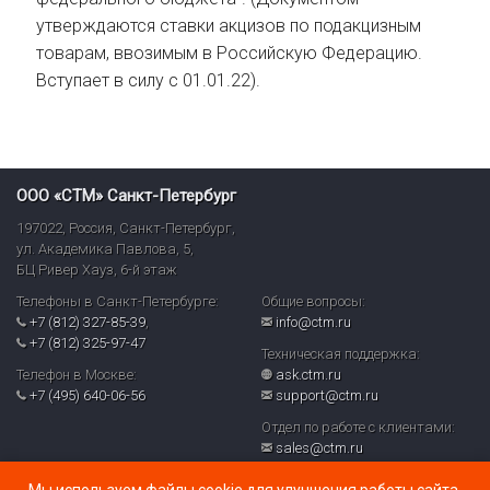
утверждаются ставки акцизов по подакцизным
товарам, ввозимым в Российскую Федерацию.
Вступает в силу с 01.01.22).
ООО «СТМ» Санкт-Петербург
197022
,
Россия
,
Санкт-Петербург
,
ул. Академика Павлова, 5,
БЦ Ривер Хауз
,
6-й этаж
Телефоны в Санкт-Петербурге:
Общие вопросы:
+7 (812) 327-85-39
,
info@ctm.ru
+7 (812) 325-97-47
Техническая поддержка:
Телефон в Москве:
ask.ctm.ru
+7 (495) 640-06-56
support@ctm.ru
Отдел по работе с клиентами:
sales@ctm.ru
© ООО «СТМ» 2026