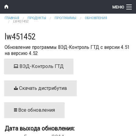
Перейти к основному содержанию
МЕНЮ
Вы здесь
ГЛАВНАЯ
ПРОДУКТЫ
ПРОГРАММЫ
ОБНОВЛЕНИЯ
Компания
LW451452
Новости
lw451452
Обновление программы ВЭД-Контроль ГТД с версии 4.51
Продукты
на версию 4.52
Цены
ВЭД-Контроль ГТД
Поддержка
Контакты
Скачать дистрибутив
Все обновления
Дата выхода обновления: