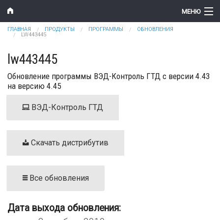
Перейти к основному содержанию
МЕНЮ
Вы здесь
ГЛАВНАЯ
ПРОДУКТЫ
ПРОГРАММЫ
ОБНОВЛЕНИЯ
Компания
LW443445
Новости
lw443445
Обновление программы ВЭД-Контроль ГТД с версии 4.43
Продукты
на версию 4.45
Цены
ВЭД-Контроль ГТД
Поддержка
Контакты
Скачать дистрибутив
Все обновления
Дата выхода обновления: