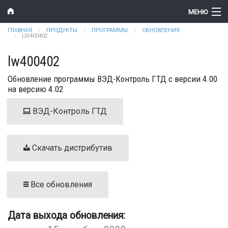
Перейти к основному содержанию
МЕНЮ
Вы здесь
ГЛАВНАЯ
ПРОДУКТЫ
ПРОГРАММЫ
ОБНОВЛЕНИЯ
Компания
LW400402
Новости
lw400402
Обновление программы ВЭД-Контроль ГТД с версии 4.00
Продукты
на версию 4.02
Цены
ВЭД-Контроль ГТД
Поддержка
Контакты
Скачать дистрибутив
Все обновления
Дата выхода обновления: