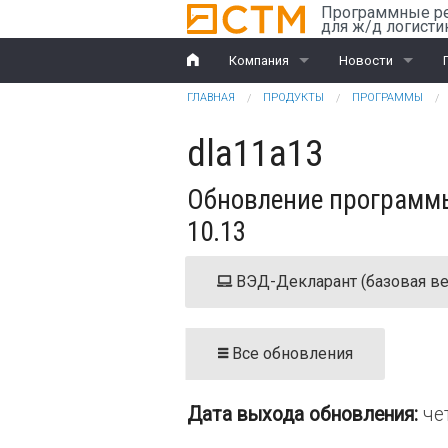
Перейти к основному содержанию
Программные р
для ж/д логисти
Компания
Новости
Вы здесь
ГЛАВНАЯ
ПРОДУКТЫ
ПРОГРАММЫ
История
Компания
dla11a13
Награды
Ж/д перевозки
Обновление программы
Партнеры
ВЭД
10.13
Клиенты
ВЭД-Декларант (базовая ве
Дилеры
Обучение
Все обновления
Документы
Дата выхода обновления:
че