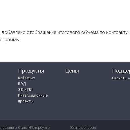
.31 добавлено отображение итогового объема по контракту;
рограммы.
Продукты
Цены
Подде
Rail-Офис
Скачать «
ВЭД
ЭД и ПИ
Интеграционные
проекты
елефоны в Санкт-Петербурге:
Общие вопросы: