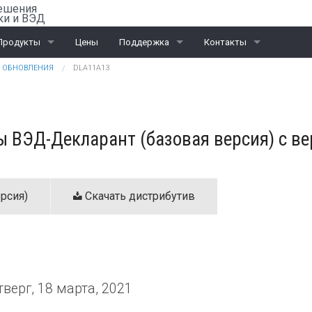
ешения
ки и ВЭД
Продукты
Цены
Поддержка
Контакты
ОБНОВЛЕНИЯ
DLA11A13
Rail-Офис
Скачать «Ассистент»
Санкт-Петербург
ВЭД
Москва
 ВЭД-Декларант (базовая версия) с ве
ЭД и ПИ
Калининград
Интеграционные проекты
Дилеры
рсия)
Скачать дистрибутив
тверг, 18 марта, 2021