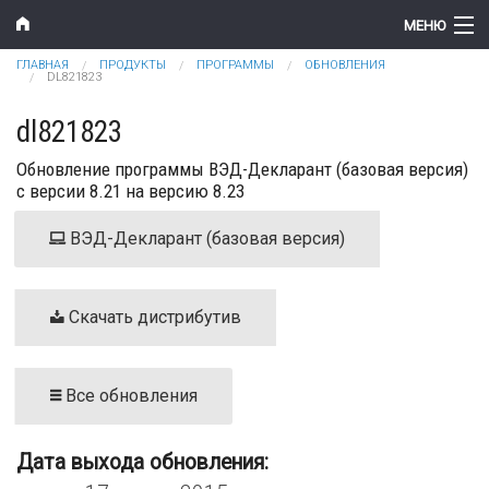
Перейти к основному содержанию
МЕНЮ
Вы здесь
ГЛАВНАЯ
ПРОДУКТЫ
ПРОГРАММЫ
ОБНОВЛЕНИЯ
Компания
DL821823
Новости
dl821823
Обновление программы ВЭД-Декларант (базовая версия)
Продукты
с версии 8.21 на версию 8.23
Цены
ВЭД-Декларант (базовая версия)
Поддержка
Контакты
Скачать дистрибутив
Все обновления
Дата выхода обновления: