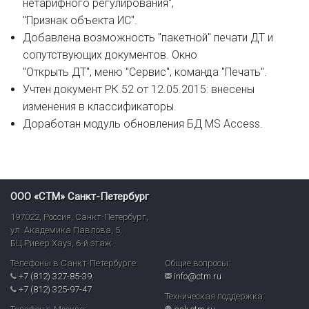
нетарифного регулирования",
"Признак объекта ИС".
Добавлена возможность "пакетной" печати ДТ и
сопутствующих документов. Окно
"Открыть ДТ", меню "Сервис", команда "Печать".
Учтен документ РК 52 от 12.05.2015: внесены
изменения в классификаторы.
Доработан модуль обновления БД MS Access.
ООО «СТМ» Санкт-Петербург
197022
,
Россия
,
Санкт-Петербург
,
ул. Академика Павлова, 5,
БЦ Ривер Хауз
,
6-й этаж
Телефоны в Санкт-Петербурге:
Общие вопросы:
+7 (812) 327-85-39
,
info@ctm.ru
+7 (812) 325-97-47
Техническая поддержка: