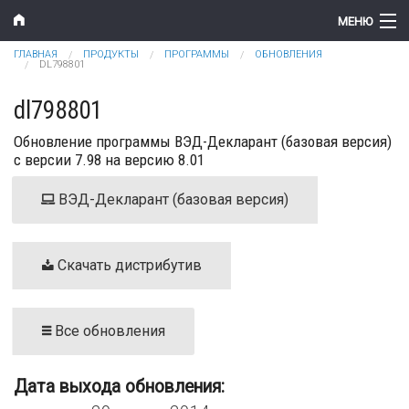
Перейти к основному содержанию
МЕНЮ
Вы здесь
ГЛАВНАЯ
ПРОДУКТЫ
ПРОГРАММЫ
ОБНОВЛЕНИЯ
Компания
DL798801
Новости
dl798801
Обновление программы ВЭД-Декларант (базовая версия)
Продукты
с версии 7.98 на версию 8.01
Цены
ВЭД-Декларант (базовая версия)
Поддержка
Контакты
Скачать дистрибутив
Все обновления
Дата выхода обновления: