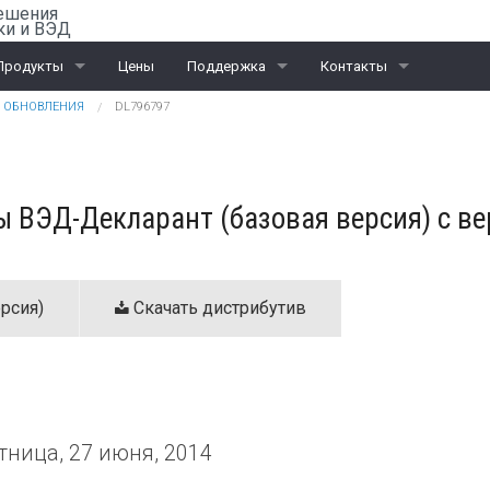
ешения
ки и ВЭД
Продукты
Цены
Поддержка
Контакты
ОБНОВЛЕНИЯ
DL796797
Rail-Офис
Скачать «Ассистент»
Санкт-Петербург
ВЭД
Москва
 ВЭД-Декларант (базовая версия) с ве
ЭД и ПИ
Калининград
Интеграционные проекты
Дилеры
рсия)
Скачать дистрибутив
тница, 27 июня, 2014