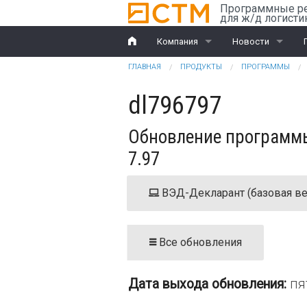
Перейти к основному содержанию
Программные р
для ж/д логисти
Компания
Новости
Вы здесь
ГЛАВНАЯ
ПРОДУКТЫ
ПРОГРАММЫ
История
Компания
dl796797
Награды
Ж/д перевозки
Обновление программы
Партнеры
ВЭД
7.97
Клиенты
ВЭД-Декларант (базовая ве
Дилеры
Обучение
Все обновления
Документы
Дата выхода обновления:
пя