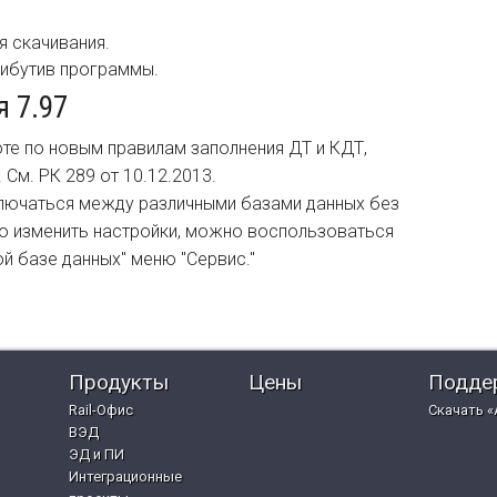
я скачивания.
рибутив программы.
 7.97
те по новым правилам заполнения ДТ и КДТ,
 См. РК 289 от 10.12.2013.
ючаться между различными базами данных без
о изменить настройки, можно воспользоваться
й базе данных" меню "Сервис."
Продукты
Цены
Подде
Rail-Офис
Скачать «
ВЭД
ЭД и ПИ
Интеграционные