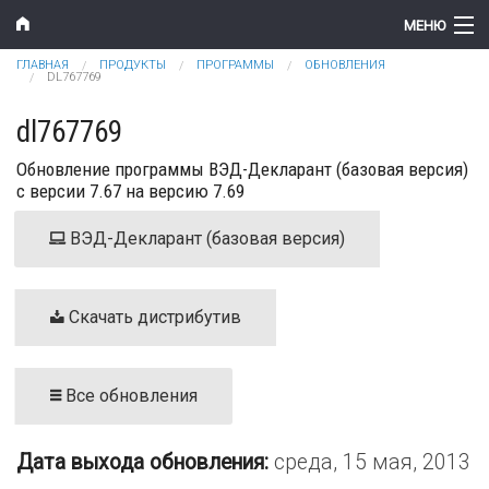
Перейти к основному содержанию
МЕНЮ
Вы здесь
ГЛАВНАЯ
ПРОДУКТЫ
ПРОГРАММЫ
ОБНОВЛЕНИЯ
Компания
DL767769
Новости
dl767769
Обновление программы ВЭД-Декларант (базовая версия)
Продукты
с версии 7.67 на версию 7.69
Цены
ВЭД-Декларант (базовая версия)
Поддержка
Контакты
Скачать дистрибутив
Все обновления
Дата выхода обновления:
среда, 15 мая, 2013