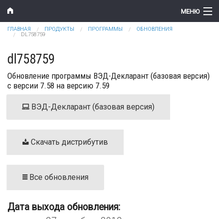
Перейти к основному содержанию
МЕНЮ
Вы здесь
ГЛАВНАЯ
ПРОДУКТЫ
ПРОГРАММЫ
ОБНОВЛЕНИЯ
Компания
DL758759
Новости
dl758759
Обновление программы ВЭД-Декларант (базовая версия)
Продукты
с версии 7.58 на версию 7.59
Цены
ВЭД-Декларант (базовая версия)
Поддержка
Контакты
Скачать дистрибутив
Все обновления
Дата выхода обновления: