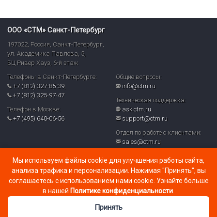
ООО «СТМ» Санкт-Петербург
197022
,
Россия
,
Санкт-Петербург
,
ул. Академика Павлова, 5,
БЦ Ривер Хауз
,
6-й этаж
Телефоны в Санкт-Петербурге:
Общие вопросы:
+7 (812) 327-85-39
,
info@ctm.ru
+7 (812) 325-97-47
Техническая поддержка:
Телефон в Москве:
ask.ctm.ru
+7 (495) 640-06-56
support@ctm.ru
Отдел по работе с клиентами:
sales@ctm.ru
© ООО «СТМ» 2026
Мы используем файлы cookie для улучшения работы сайта,
Политика обработки персональных данных и реализуемых
анализа трафика и персонализации. Нажимая "Принять", вы
требований к их защите в ООО «СТМ» (PDF)
соглашаетесь с использованием нами cookie. Узнайте больше
в нашей
Политике конфиденциальности
.
Принять