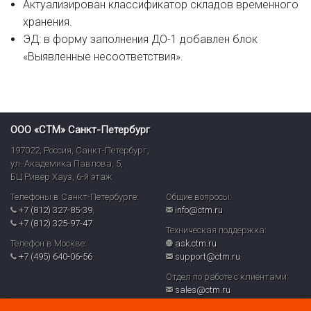
Актуализирован классификатор складов временного
хранения.
ЭД: в форму заполнения ДО-1 добавлен блок
«Выявленные несоответствия».
ООО «СТМ» Санкт-Петербург
197022
,
Россия
,
Санкт-Петербург
,
ул. Академика Павлова, 5,
БЦ Ривер Хауз
,
6-й этаж
Телефоны в Санкт-Петербурге:
Общие вопросы:
+7 (812) 327-85-39
,
info@ctm.ru
+7 (812) 325-97-47
Техническая поддержка:
Телефон в Москве:
ask.ctm.ru
+7 (495) 640-06-56
support@ctm.ru
Отдел по работе с клиентами:
sales@ctm.ru
© ООО «СТМ» 2026