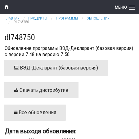
Перейти к основному содержанию
МЕНЮ
Вы здесь
ГЛАВНАЯ
ПРОДУКТЫ
ПРОГРАММЫ
ОБНОВЛЕНИЯ
Компания
DL748750
Новости
dl748750
Обновление программы ВЭД-Декларант (базовая версия)
Продукты
с версии 7.48 на версию 7.50
Цены
ВЭД-Декларант (базовая версия)
Поддержка
Контакты
Скачать дистрибутив
Все обновления
Дата выхода обновления: