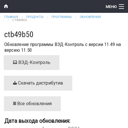
Перейти к основному содержанию
МЕНЮ
Вы здесь
ГЛАВНАЯ
ПРОДУКТЫ
ПРОГРАММЫ
ОБНОВЛЕНИЯ
Компания
CTB49B50
Новости
ctb49b50
Обновление программы ВЭД-Контроль с версии 11.49 на
Продукты
версию 11.50
Цены
ВЭД-Контроль
Поддержка
Контакты
Скачать дистрибутив
Все обновления
Дата выхода обновления: