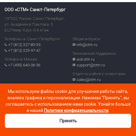
ООО «СТМ» Санкт-Петербург
197022
,
Россия
,
Санкт-Петербург
,
ул. Академика Павлова, 5,
БЦ Ривер Хауз
,
6-й этаж
Телефоны в Санкт-Петербурге:
Общие вопросы:
+7 (812) 327-85-39
,
info@ctm.ru
+7 (812) 325-97-47
Техническая поддержка:
Телефон в Москве:
ask.ctm.ru
+7 (495) 640-06-56
support@ctm.ru
Отдел по работе с клиентами:
sales@ctm.ru
© ООО «СТМ» 2026
Мы используем файлы cookie для улучшения работы сайта,
Политика обработки персональных данных и реализуемых
анализа трафика и персонализации. Нажимая "Принять", вы
требований к их защите в ООО «СТМ» (PDF)
соглашаетесь с использованием нами cookie. Узнайте больше
в нашей
Политике конфиденциальности
.
Принять