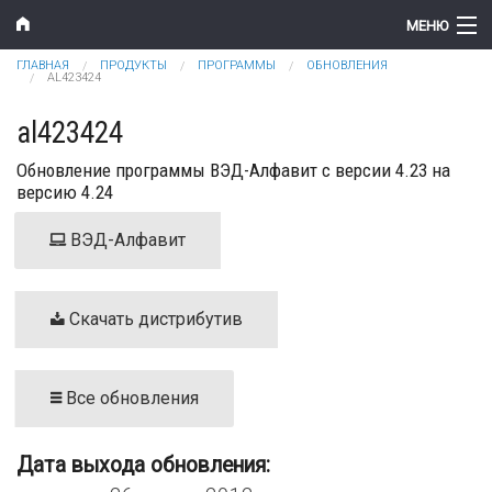
Перейти к основному содержанию
МЕНЮ
Вы здесь
ГЛАВНАЯ
ПРОДУКТЫ
ПРОГРАММЫ
ОБНОВЛЕНИЯ
Компания
AL423424
Новости
al423424
Обновление программы ВЭД-Алфавит с версии 4.23 на
Продукты
версию 4.24
Цены
ВЭД-Алфавит
Поддержка
Контакты
Скачать дистрибутив
Все обновления
Дата выхода обновления: