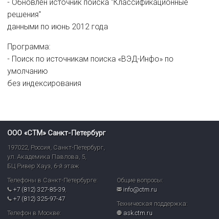
- Обновлен источник поиска "Классификационные
решения"
данными по июнь 2012 года
Программа:
- Поиск по источникам поиска «ВЭД-Инфо» по
умолчанию
без индексирования
ООО «СТМ» Санкт-Петербург
197022
,
Россия
,
Санкт-Петербург
,
ул. Академика Павлова, 5,
БЦ Ривер Хауз
,
6-й этаж
Телефоны в Санкт-Петербурге:
Общие вопросы:
+7 (812) 327-85-39
,
info@ctm.ru
+7 (812) 325-97-47
Техническая поддержка:
Телефон в Москве:
ask.ctm.ru