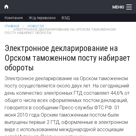
Перейти к основному содержанию
МЕНЮ
Компания
Ж/д перевозки
ВЭД
Компания
Вы здесь
ГЛАВНАЯ
НОВОСТИ
ЭЛЕКТРОННОЕ ДЕКЛАРИРОВАНИЕ НА ОРСКОМ ТАМОЖЕННОМ
ПОСТУ НАБИРАЕТ ОБОРОТЫ
Новости
Электронное декларирование на
Продукты
Орском таможенном посту набирает
Цены
обороты
Поддержка
Электронное декларирование на Орском таможенном
посту осуществляется около двух лет. На сегодняшний
Контакты
день количество электронных ГТД составляет 44,6% от
общего числа всех оформляемых постом деклараций,
говорится в сообщении Пресс-службы ФТС РФ. 01
июня 2010 года Орским таможенным постом были
выпущены первые 2 ГТД, оформленные в электронном
виде с использованием международной ассоциации