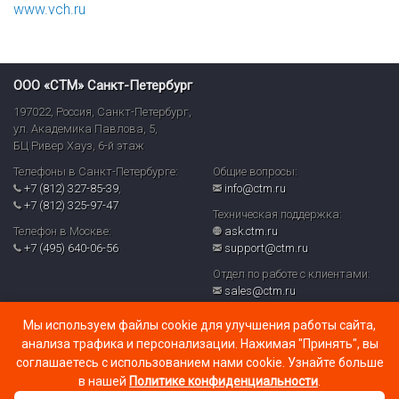
www.vch.ru
ООО «СТМ» Санкт-Петербург
197022
,
Россия
,
Санкт-Петербург
,
ул. Академика Павлова, 5,
БЦ Ривер Хауз
,
6-й этаж
Телефоны в Санкт-Петербурге:
Общие вопросы:
+7 (812) 327-85-39
,
info@ctm.ru
+7 (812) 325-97-47
Техническая поддержка:
Телефон в Москве:
ask.ctm.ru
+7 (495) 640-06-56
support@ctm.ru
Отдел по работе с клиентами:
sales@ctm.ru
© ООО «СТМ» 2026
Мы используем файлы cookie для улучшения работы сайта,
Политика обработки персональных данных и реализуемых
анализа трафика и персонализации. Нажимая "Принять", вы
требований к их защите в ООО «СТМ» (PDF)
соглашаетесь с использованием нами cookie. Узнайте больше
в нашей
Политике конфиденциальности
.