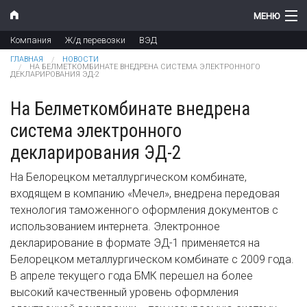
Перейти к основному содержанию
МЕНЮ
Компания
Ж/д перевозки
ВЭД
Компания
Вы здесь
ГЛАВНАЯ
НОВОСТИ
НА БЕЛМЕТКОМБИНАТЕ ВНЕДРЕНА СИСТЕМА ЭЛЕКТРОННОГО
ДЕКЛАРИРОВАНИЯ ЭД-2
Новости
На Белметкомбинате внедрена
Продукты
система электронного
Цены
декларирования ЭД-2
Поддержка
На Белорецком металлургическом комбинате,
входящем в компанию «Мечел», внедрена передовая
Контакты
технология таможенного оформления документов с
использованием интернета. Электронное
декларирование в формате ЭД-1 применяется на
Белорецком металлургическом комбинате с 2009 года.
В апреле текущего года БМК перешел на более
высокий качественный уровень оформления