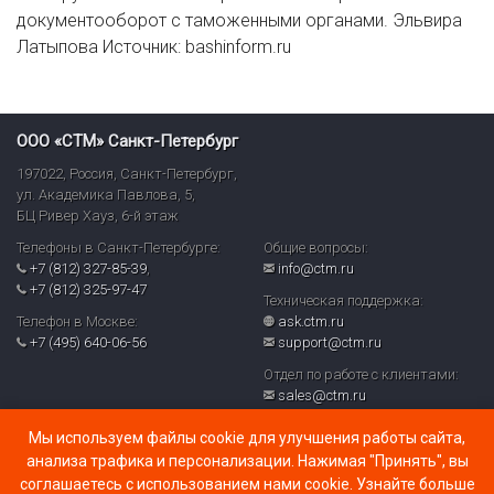
документооборот с таможенными органами.
Эльвира
Латыпова
Источник: bashinform.ru
ООО «СТМ» Санкт-Петербург
197022
,
Россия
,
Санкт-Петербург
,
ул. Академика Павлова, 5,
БЦ Ривер Хауз
,
6-й этаж
Телефоны в Санкт-Петербурге:
Общие вопросы:
+7 (812) 327-85-39
,
info@ctm.ru
+7 (812) 325-97-47
Техническая поддержка:
Телефон в Москве:
ask.ctm.ru
+7 (495) 640-06-56
support@ctm.ru
Отдел по работе с клиентами:
sales@ctm.ru
© ООО «СТМ» 2026
Мы используем файлы cookie для улучшения работы сайта,
Политика обработки персональных данных и реализуемых
анализа трафика и персонализации. Нажимая "Принять", вы
требований к их защите в ООО «СТМ» (PDF)
соглашаетесь с использованием нами cookie. Узнайте больше